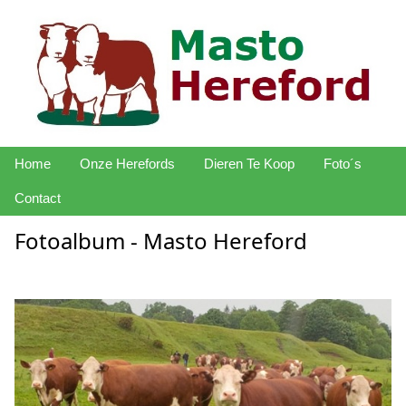
Home
Onze Herefords
Dieren Te Koop
Foto´s
Contact
Fotoalbum - Masto Hereford